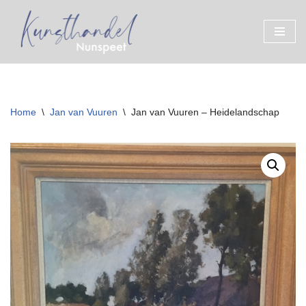
Ga
naar
de
inhoud
Home
\
Jan van Vuuren
\
Jan van Vuuren – Heidelandschap