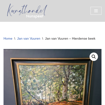
Ga
naar
de
inhoud
Home
\
Jan van Vuuren
\
Jan van Vuuren – Hierdense beek