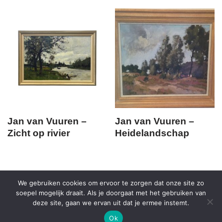
Jan van Vuuren –
Jan van Vuuren –
Zicht op rivier
Heidelandschap
We gebruiken cookies om ervoor te zorgen dat onze site zo
soepel mogelijk draait. Als je doorgaat met het gebruiken van
deze site, gaan we ervan uit dat je ermee instemt.
KVK 52836347 | BTW: NL165619193B01 | Copyright Kunsthandel
Ok