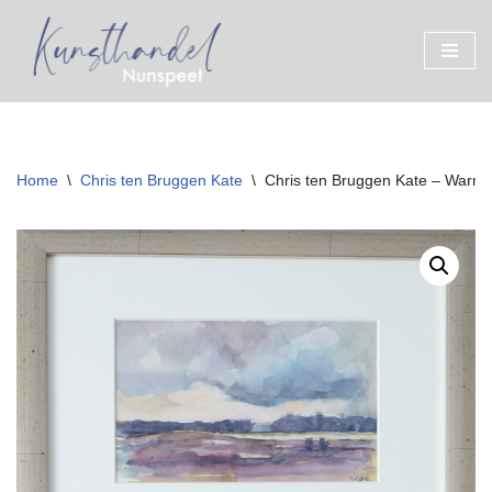
Ga
naar
de
inhoud
Home
\
Chris ten Bruggen Kate
\
Chris ten Bruggen Kate – Warme