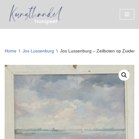
Ga
naar
de
inhoud
Home
\
Jos Lussenburg
\
Jos Lussenburg – Zeilboten op Zuiderz