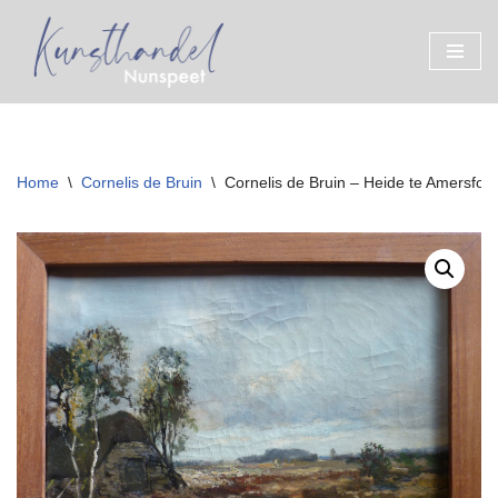
Ga
naar
de
inhoud
Home
\
Cornelis de Bruin
\
Cornelis de Bruin – Heide te Amersfoor