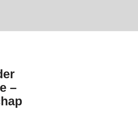
der
e –
chap