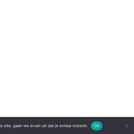
e site, gaan we ervan uit dat je ermee instemt.
Ok