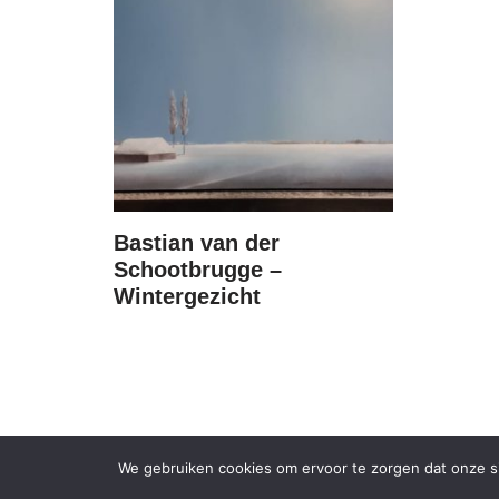
Bastian van der
Schootbrugge –
Wintergezicht
We gebruiken cookies om ervoor te zorgen dat onze sit
KVK 52836347 | BTW: NL165619193B01 | Copyright Kunstha