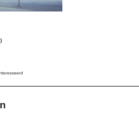
)
nteresseerd
en