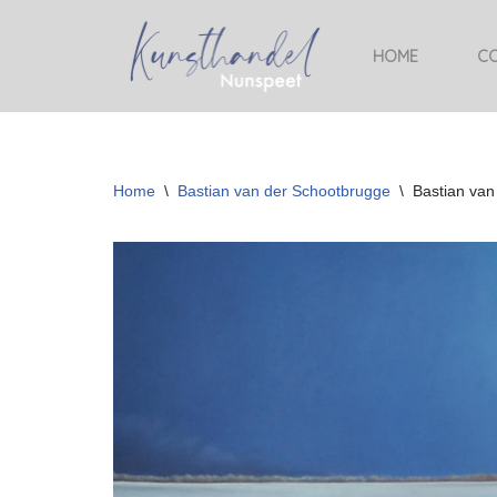
HOME
CO
Ga
naar
de
inhoud
Home
\
Bastian van der Schootbrugge
\
Bastian van