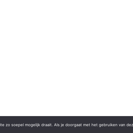
e zo soepel mogelijk draait. Als je doorgaat met het gebruiken van dez
ndel Nunspeet | Proudly designed by Studio Rosy