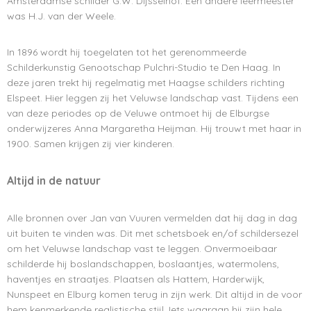
Amsterdamse schilder G.W. Dijsselhof. Een andere leermeester
was H.J. van der Weele.
In 1896 wordt hij toegelaten tot het gerenommeerde
Schilderkunstig Genootschap Pulchri-Studio te Den Haag. In
deze jaren trekt hij regelmatig met Haagse schilders richting
Elspeet. Hier leggen zij het Veluwse landschap vast. Tijdens een
van deze periodes op de Veluwe ontmoet hij de Elburgse
onderwijzeres Anna Margaretha Heijman. Hij trouwt met haar in
1900. Samen krijgen zij vier kinderen.
Altijd in de natuur
Alle bronnen over Jan van Vuuren vermelden dat hij dag in dag
uit buiten te vinden was. Dit met schetsboek en/of schildersezel
om het Veluwse landschap vast te leggen. Onvermoeibaar
schilderde hij boslandschappen, boslaantjes, watermolens,
haventjes en straatjes. Plaatsen als Hattem, Harderwijk,
Nunspeet en Elburg komen terug in zijn werk. Dit altijd in de voor
hem kenmerkende realistische stijl. Iets waaraan hij zijn hele