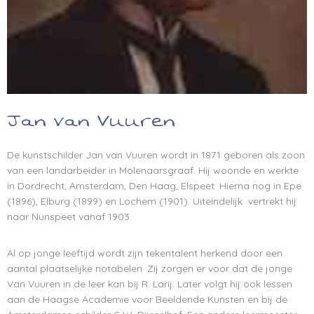
Jan van Vuuren
De kunstschilder Jan van Vuuren wordt in 1871 geboren als zoon
van een landarbeider in Molenaarsgraaf. Hij woonde en werkte
in Dordrecht, Amsterdam, Den Haag, Elspeet. Hierna nog in Epe
(1896), Elburg (1899) en Lochem (1901). Uiteindelijk vertrekt hij
naar Nunspeet vanaf 1903.
Al op jonge leeftijd wordt zijn tekentalent herkend door een
aantal plaatselijke notabelen. Zij zorgen er voor dat de jonge
Van Vuuren in de leer kan bij R. Larij. Later volgt hij ook lessen
aan de Haagse Academie voor Beeldende Kunsten en bij de