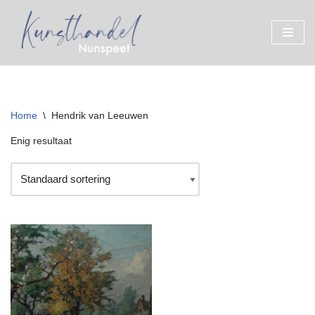
Ga
naar
de
inhoud
Home
\
Hendrik van Leeuwen
Enig resultaat